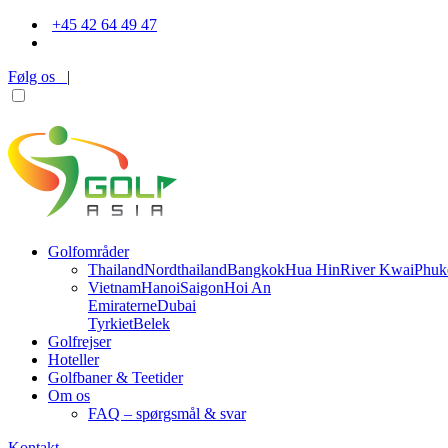
+45 42 64 49 47
Følg os
|
Golfområder
Thailand
Nordthailand
Bangkok
Hua Hin
River Kwai
Phuk
Vietnam
Hanoi
Saigon
Hoi An
Emiraterne
Dubai
Tyrkiet
Belek
Golfrejser
Hoteller
Golfbaner & Teetider
Om os
FAQ – spørgsmål & svar
Kontakt