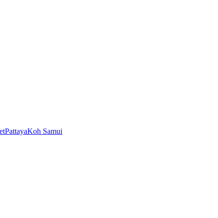
et
Pattaya
Koh Samui