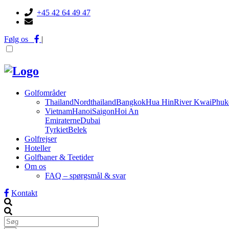
+45 42 64 49 47
Følg os
|
Golfområder
Thailand
Nordthailand
Bangkok
Hua Hin
River Kwai
Phuk
Vietnam
Hanoi
Saigon
Hoi An
Emiraterne
Dubai
Tyrkiet
Belek
Golfrejser
Hoteller
Golfbaner & Teetider
Om os
FAQ – spørgsmål & svar
Kontakt