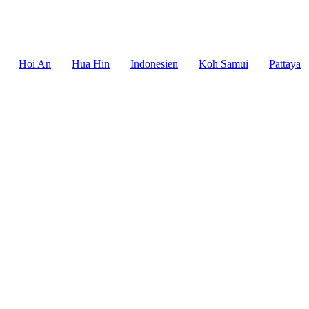
Hoi An
Hua Hin
Indonesien
Koh Samui
Pattaya