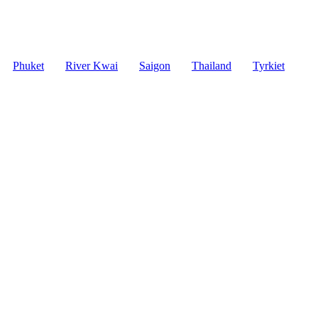
Phuket
River Kwai
Saigon
Thailand
Tyrkiet