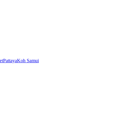
et
Pattaya
Koh Samui