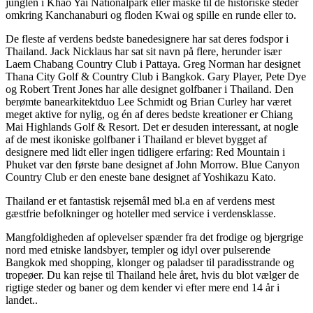
junglen i Khao Yai Nationalpark eller måske til de historiske steder
omkring Kanchanaburi og floden Kwai og spille en runde eller to.
De fleste af verdens bedste banedesignere har sat deres fodspor i
Thailand. Jack Nicklaus har sat sit navn på flere, herunder især
Laem Chabang Country Club i Pattaya. Greg Norman har designet
Thana City Golf & Country Club i Bangkok. Gary Player, Pete Dye
og Robert Trent Jones har alle designet golfbaner i Thailand. Den
berømte banearkitektduo Lee Schmidt og Brian Curley har været
meget aktive for nylig, og én af deres bedste kreationer er Chiang
Mai Highlands Golf & Resort. Det er desuden interessant, at nogle
af de mest ikoniske golfbaner i Thailand er blevet bygget af
designere med lidt eller ingen tidligere erfaring: Red Mountain i
Phuket var den første bane designet af John Morrow. Blue Canyon
Country Club er den eneste bane designet af Yoshikazu Kato.
Thailand er et fantastisk rejsemål med bl.a en af verdens mest
gæstfrie befolkninger og hoteller med service i verdensklasse.
Mangfoldigheden af oplevelser spænder fra det frodige og bjergrige
nord med etniske landsbyer, templer og idyl over pulserende
Bangkok med shopping, klonger og paladser til paradisstrande og
tropeøer. Du kan rejse til Thailand hele året, hvis du blot vælger de
rigtige steder og baner og dem kender vi efter mere end 14 år i
landet..