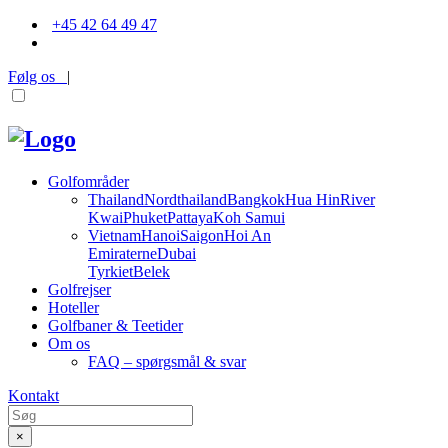
+45 42 64 49 47
Følg os
|
Golfområder
Thailand
Nordthailand
Bangkok
Hua Hin
River
Kwai
Phuket
Pattaya
Koh Samui
Vietnam
Hanoi
Saigon
Hoi An
Emiraterne
Dubai
Tyrkiet
Belek
Golfrejser
Hoteller
Golfbaner & Teetider
Om os
FAQ – spørgsmål & svar
Kontakt
×