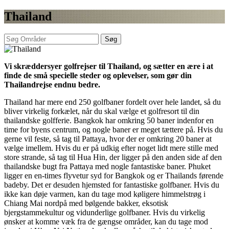
Thailand
Søg
Vi skræddersyer golfrejser til Thailand, og sætter en ære i at
finde de små specielle steder og oplevelser, som gør din
Thailandrejse endnu bedre.
Thailand har mere end 250 golfbaner fordelt over hele landet, så du
bliver virkelig forkælet, når du skal vælge et golfresort til din
thailandske golfferie. Bangkok har omkring 50 baner indenfor en
time for byens centrum, og nogle baner er meget tættere på. Hvis du
gerne vil feste, så tag til Pattaya, hvor der er omkring 20 baner at
vælge imellem. Hvis du er på udkig efter noget lidt mere stille med
store strande, så tag til Hua Hin, der ligger på den anden side af den
thailandske bugt fra Pattaya med nogle fantastiske baner. Phuket
ligger en en-times flyvetur syd for Bangkok og er Thailands førende
badeby. Det er desuden hjemsted for fantastiske golfbaner. Hvis du
ikke kan døje varmen, kan du tage mod køligere himmelstrøg i
Chiang Mai nordpå med bølgende bakker, eksotisk
bjergstammekultur og vidunderlige golfbaner. Hvis du virkelig
ønsker at komme væk fra de gængse områder, kan du tage mod