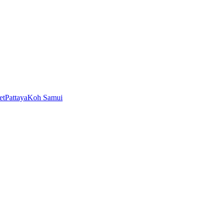
et
Pattaya
Koh Samui