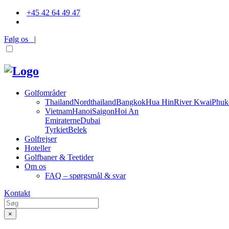
+45 42 64 49 47
Følg os
|
Golfområder
Thailand
Nordthailand
Bangkok
Hua Hin
River Kwai
Phuk
Vietnam
Hanoi
Saigon
Hoi An
Emiraterne
Dubai
Tyrkiet
Belek
Golfrejser
Hoteller
Golfbaner & Teetider
Om os
FAQ – spørgsmål & svar
Kontakt
×