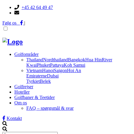
+45 42 64 49 47
Følg os
|
Golfområder
Thailand
Nordthailand
Bangkok
Hua Hin
River
Kwai
Phuket
Pattaya
Koh Samui
Vietnam
Hanoi
Saigon
Hoi An
Emiraterne
Dubai
Tyrkiet
Belek
Golfrejser
Hoteller
Golfbaner & Teetider
Om os
FAQ – spørgsmål & svar
Kontakt